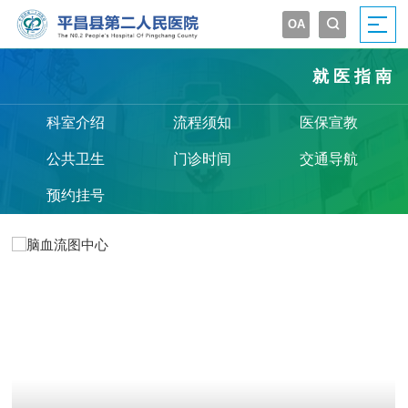
OA


就医指南
科室介绍
流程须知
医保宣教
公共卫生
门诊时间
交通导航
预约挂号