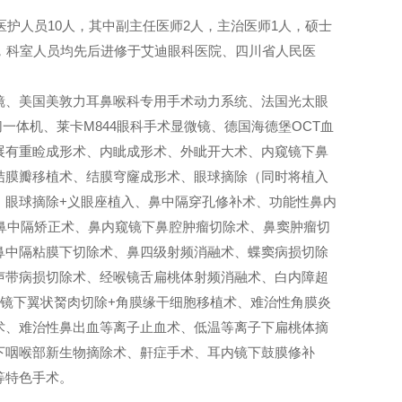
有医护人员10人，其中副主任医师2人，主治医师1人，硕士
人，科室人员均先后进修于艾迪眼科医院、四川省人民医
镜、美国美敦力耳鼻喉科专用手术动力系统、法国光太眼
切一体机、莱卡M844眼科手术显微镜、德国海德堡OCT血
展有重睑成形术、内眦成形术、外眦开大术、内窥镜下鼻
结膜瓣移植术、结膜穹窿成形术、眼球摘除（同时将植入
、眼球摘除+义眼座植入、鼻中隔穿孔修补术、功能性鼻内
窥镜下鼻中隔矫正术、鼻内窥镜下鼻腔肿瘤切除术、鼻窦肿瘤切
鼻中隔粘膜下切除术、鼻四级射频消融术、蝶窦病损切除
声带病损切除术、经喉镜舌扁桃体射频消融术、白内障超
微镜下翼状胬肉切除+角膜缘干细胞移植术、难治性角膜炎
术、难治性鼻出血等离子止血术、低温等离子下扁桃体摘
下咽喉部新生物摘除术、鼾症手术、耳内镜下鼓膜修补
等特色手术。