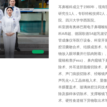
耳鼻喉科成立于1980年，现
研究生1人，专职特检技师2
院、四川大学华西医院。
科室拥有奥林巴斯电子鼻咽喉
科A/B超、德国歌德S4超乳玻
管成像仪等医疗设备。科室开
腔泪囊吻合术、结膜成形术、
物放入眼球囊并行肌肉附着）
窥镜检查(Fess) 、鼻内
除术、外耳道胆脂瘤切除术、
术、声门病损切除术、经喉镜
声乳化+人工晶体植入术、显
羊膜覆盖术、玻璃体腔注药技
除及腺样体切除术、支撑喉镜
术、硬性食道镜下异物取出术