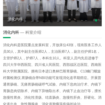
消化内科
消化内科
— 科室介绍
消化内科是医院重点发展科室，开放床位43张，现有医务工作人
员30人，其中副主任医师2人，主治医师7人，副主任护师1名，
主管护师2人，护师7人，本科生10人。科室人员均先后进修于
四川大学华西医院、四川省人民医院、西部战区总医院、西南医
科大学附属医院。拥有日本进口奥林巴斯胃肠镜、C13幽门螺旋
杆菌检测仪,胃肠镜自带NBI功能可发现消化道早期癌症。开展普
通胃肠镜、无痛胃肠镜碳呼气试验、内镜下息肉治疗术、内镜下
胃肠息肉切除术、内镜下异物取出术、内镜下止血治疗等，擅长
急慢性胃炎、消化性溃疡、结直肠炎、急慢性肝炎、肝硬化、消
化道出血、急性胰腺炎、消化道肿瘤等疾病的诊治。