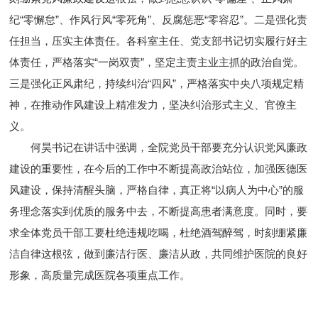
纪“零懈怠”、作风行风“零死角”、反腐惩恶“零容忍”。二是强化责
任担当，压实主体责任。各科室主任、党支部书记切实履行好主
体责任，严格落实“一岗双责”，坚定主责主业主抓的政治自觉。
三是强化正风肃纪，持续纠治“四风”，严格落实中央八项规定精
神，在推动作风建设上精准发力，坚决纠治形式主义、官僚主
义。
何昊书记在讲话中强调，全院党员干部要充分认识党风廉政
建设的重要性，在今后的工作中不断提高政治站位，加强医德医
风建设，保持清醒头脑，严格自律，真正将“以病人为中心”的服
务理念落实到优质的服务中去，不断提高患者满意度。同时，要
求全体党员干部工要杜绝违规吃喝，杜绝酒驾醉驾，时刻绷紧廉
洁自律这根弦，做到廉洁行医、廉洁从政，共同维护医院的良好
形象，高质量完成医院各项重点工作。