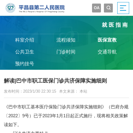
OA


就医指南
科室介绍
流程须知
医保宣教
公共卫生
门诊时间
交通导航
预约挂号
解读|巴中市职工医保门诊共济保障实施细则
发布时间：2023/1/30 22:30:15
本文来源： 本站
《巴中市职工基本医疗保险门诊共济保障实施细则》（巴府办规
〔2022〕9号）已于2023年1月1日起正式施行，现将相关政策解
读如下。